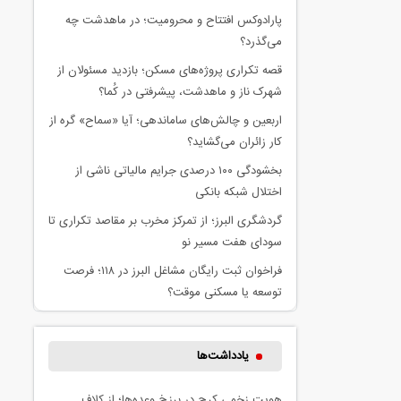
پارادوکس افتتاح و محرومیت؛ در ماهدشت چه
می‌گذرد؟
قصه تکراری پروژه‌های مسکن؛ بازدید مسئولان از
شهرک ناز و ماهدشت، پیشرفتی در کُما؟
اربعین و چالش‌های ساماندهی؛ آیا «سماح» گره از
کار زائران می‌گشاید؟
بخشودگی ۱۰۰ درصدی جرایم مالیاتی ناشی از
اختلال شبکه بانکی
گردشگری البرز؛ از تمرکز مخرب بر مقاصد تکراری تا
سودای هفت مسیر نو
فراخوان ثبت رایگان مشاغل البرز در ۱۱۸؛ فرصت
توسعه یا مسکنی موقت؟
یادداشت‌ها
هویت زخمی کرج در برزخ وعده‌ها؛ از کلاف