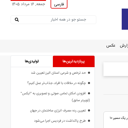
جمعه, 16 مرداد 1405
فارسی
ارش
عکس
پربازدیدترین‌ها
تولیدی‌ها
حد ترخص و شرعی استان البرز تعیین شد
چگونه در ملاقات با افراد، جذاب‌تر عمل کنیم؟
افزودن امکان تماس صوتی و تصویری به "ایکس"
(توییتر سابق)
تعیین رده مصرف انرژی ساختمان در جهان
مدیرکل روابط عمومی و امور بین الملل استانداری البرز گفت: روز چهارشنبه ۱۵ شهریورماه همزمان با روز اربعین حسینی راهپیمایی جاماندگان اربعین در شهرستان کرج نیز ساعت ۸ صبح در یک مسیر ۱۰
طرح پاکداشت در فردیس اجرا می‌شود