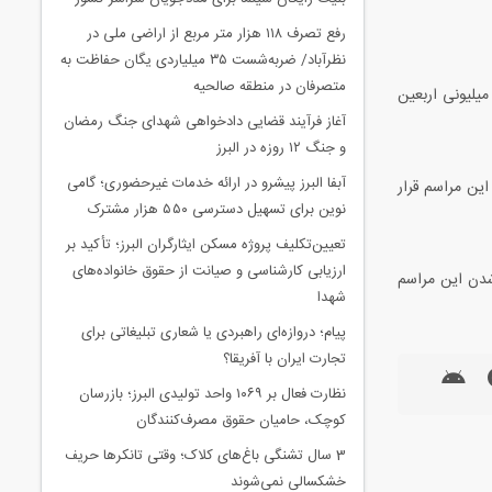
رفع تصرف ۱۱۸ هزار متر مربع از اراضی ملی در
نظرآباد/ ضربه‌شست ۳۵ میلیاردی یگان حفاظت به
متصرفان در منطقه صالحیه
میلیونی اربعین
آغاز فرآیند قضایی دادخواهی شهدای جنگ رمضان
و جنگ ۱۲ روزه در البرز
آبفا البرز پیشرو در ارائه خدمات غیرحضوری؛ گامی
این مراسم قرار
نوین برای تسهیل دسترسی ۵۵۰ هزار مشترک
تعیین‌تکلیف پروژه مسکن ایثارگران البرز؛ تأکید بر
ارزیابی کارشناسی و صیانت از حقوق خانواده‌های
 شدن این مراسم
شهدا
پیام؛ دروازه‌ای راهبردی یا شعاری تبلیغاتی برای
تجارت ایران با آفریقا؟
نظارت فعال بر ۱۰۶۹ واحد تولیدی البرز؛ بازرسان
کوچک، حامیان حقوق مصرف‌کنندگان
3 سال تشنگی باغ‌های کلاک؛ وقتی تانکرها حریف
خشکسالی نمی‌شوند