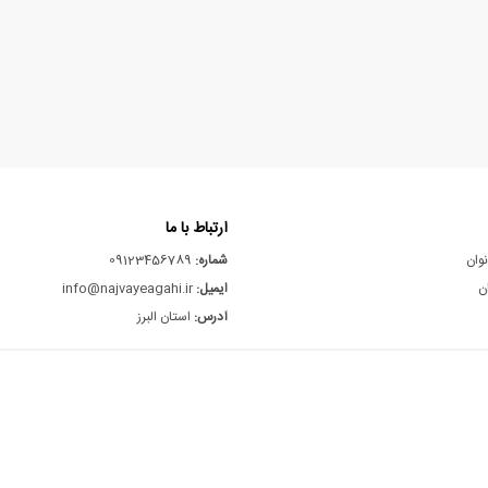
ارتباط با ما
نوان
شماره:
09123456789
ن
ایمیل:
info@najvayeagahi.ir
آدرس:
استان البرز