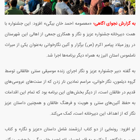
به گزارش نجوای آگاهی؛
«معصومه احمد خان بیگی» افزود: این جشنواره با
همت دبیرخانه جشنواره عزیز و نگار و همکاری جمعی از اهالی این شهرستان
در روز میلاد پیامبر اکرم (ص) برگزار و آئین نگارخوانی به‌عنوان یکی از میراث
ناملموس استان البرز به همراه دیگر برنامه‌ها اجرا شد.
به گفته دبیر جشنواره عزیز و نگار اجرای زنده موسیقی سنتی طالقانی توسط
گروه دیلمون، نگار خوانی، مراسم نمادین نار زدن که از سنت‌های عروسی‌های
قدیم در طالقان است، از دیگر بخش‌های این برنامه بود که تمام این اقدامات
به حفظ آئین‌های سنتی و هویت و فرهنگ طالقان و همچنین داستان عزیز
نگار که از اهداف این دبیرخانه است، کمک می‌کند.
او افزود: رونمایی از دو کتاب ارزشمند شامل داستان «عزیز و نگار» و کتاب
«من و زادگاهم، آردکان» به قلم احسان اله احمد خان بیگی با حضور بزرگان