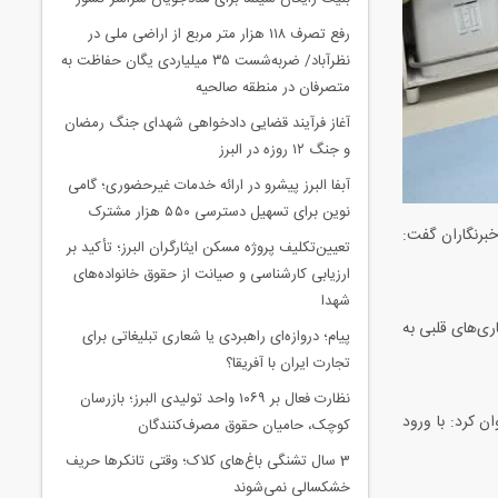
رفع تصرف ۱۱۸ هزار متر مربع از اراضی ملی در
نظرآباد/ ضربه‌شست ۳۵ میلیاردی یگان حفاظت به
متصرفان در منطقه صالحیه
آغاز فرآیند قضایی دادخواهی شهدای جنگ رمضان
و جنگ ۱۲ روزه در البرز
آبفا البرز پیشرو در ارائه خدمات غیرحضوری؛ گامی
نوین برای تسهیل دسترسی ۵۵۰ هزار مشترک
خبرنگاران گفت:
تعیین‌تکلیف پروژه مسکن ایثارگران البرز؛ تأکید بر
ارزیابی کارشناسی و صیانت از حقوق خانواده‌های
شهدا
اری‌های قلبی به
پیام؛ دروازه‌ای راهبردی یا شعاری تبلیغاتی برای
تجارت ایران با آفریقا؟
نظارت فعال بر ۱۰۶۹ واحد تولیدی البرز؛ بازرسان
ن کرد: با ورود
کوچک، حامیان حقوق مصرف‌کنندگان
3 سال تشنگی باغ‌های کلاک؛ وقتی تانکرها حریف
خشکسالی نمی‌شوند