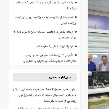
رابطه غیرمنتظره: میگرن و نوع شامپویی که استفاده
می‌کنید!
کسب مدال طلای مسابقات وزنه‌برداری ریاض توسط
ورزشکار کرجی
ارتقای بهره‌وری و کاهش مصرف منابع با بهره‌برداری از
هوش مصنوعی
آزادراه تهران شمال یک طرفه شد
تأسیس ۲ پژوهشکده «هوش مصنوعی» و
«کلان‌داده» در پژوهشگاه بیوتکنولوژی کشاورزی
پیشنهاد سردبیر
زمان صدور مجوزها کوتاه می‌شود/ راه‌اندازی بیش
از ۸ هزار کسب‌وکار جدید در بخش کشاورزی با
رونمایی از سامانه هوشمند
بلیت رایگان سینما برای مددجویان سراسر کشور