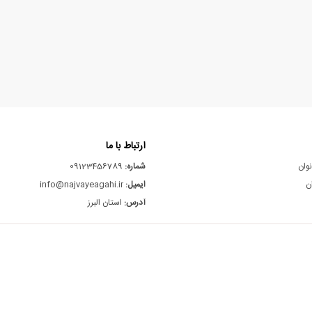
ارتباط با ما
نوان
شماره:
09123456789
ن
ایمیل:
info@najvayeagahi.ir
آدرس:
استان البرز