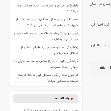
رستان در استان
پارادوکس افتتاح و محرومیت؛ در ماهدشت چه
می‌گذرد؟
قصه تکراری پروژه‌های مسکن؛ بازدید مسئولان از
رد، اظهار کرد:
شهرک ناز و ماهدشت، پیشرفتی در کُما؟
اربعین و چالش‌های ساماندهی؛ آیا «سماح» گره از
کار زائران می‌گشاید؟
: با راه‌اندازی
بخشودگی ۱۰۰ درصدی جرایم مالیاتی ناشی از
اختلال شبکه بانکی
گردشگری البرز؛ از تمرکز مخرب بر مقاصد تکراری تا
سودای هفت مسیر نو
فراخوان ثبت رایگان مشاغل البرز در ۱۱۸؛ فرصت
توسعه یا مسکنی موقت؟
یادداشت‌ها
هویت زخمی کرج در برزخ وعده‌ها؛ از کلاف