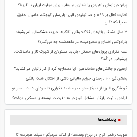
پیام؛ دروازه‌ای راهبردی یا شعاری تبلیغاتی برای تجارت ایران با آفریقا؟
نظارت فعال بر ۱۰۶۹ واحد تولیدی البرز؛ بازرسان کوچک، حامیان حقوق
مصرف‌کنندگان
3 سال تشنگی باغ‌های کلاک؛ وقتی تانکرها حریف خشکسالی نمی‌شوند
پارادوکس افتتاح و محرومیت؛ در ماهدشت چه می‌گذرد؟
قصه تکراری پروژه‌های مسکن؛ بازدید مسئولان از شهرک ناز و ماهدشت،
پیشرفتی در کُما؟
اربعین و چالش‌های ساماندهی؛ آیا «سماح» گره از کار زائران می‌گشاید؟
بخشودگی ۱۰۰ درصدی جرایم مالیاتی ناشی از اختلال شبکه بانکی
گردشگری البرز؛ از تمرکز مخرب بر مقاصد تکراری تا سودای هفت مسیر نو
فراخوان ثبت رایگان مشاغل البرز در ۱۱۸؛ فرصت توسعه یا مسکنی موقت؟
یادداشت‌ها
هویت زخمی کرج در برزخ وعده‌ها؛ از کلاف سردرگم «سینما هجرت» تا