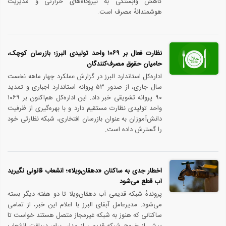
کاهش وابستگی به نیروگاه‌های حرارتی و مدیریت
هوشمندانهٔ مصرف است.
نظارت فعال بر ۱۰۶۹ واحد تولیدی البرز؛ بازرسان کوچک،
حامیان حقوق مصرف‌کنندگان
اداره‌کل استاندارد البرز در گزارش عملکرد چهار ماهه نخست
سال جاری، از صدور ۵۳ پروانه استاندارد اجباری و تمدید
۹۰ پروانه تشویقی خبر داد. این اداره‌کل هم‌اکنون بر ۱۰۶۹
واحد تولیدی نظارت مستقیم دارد و با بهره‌گیری از ظرفیت
دانش‌آموزان به عنوان بازرسان افتخاری، شبکه نظارتی خود
را گسترش داده است.
اخطار جدی به ساکنان «دهقان‌ویلا»؛ انشعاب قانونی نگیرید
آب قطع می‌شود
پروندهٔ شبکه قدیمی آب دهقان‌ویلا تا دو هفته دیگر بسته
می‌شود. مدیرعامل آبفای البرز با اعلام این خبر، از تمامی
ساکنانی که هنوز به شبکه غیرمجاز متصل هستند خواست تا
پیش از خروج شبکه قدیمی از مدار، برای دریافت انشعاب