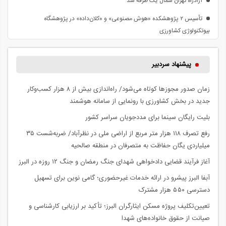
آزادراه تهران شمال یک طرفه شد
تأسیس ۲ پژوهشکده «هوش مصنوعی» و «کلان‌داده» در پژوهشگاه
بیوتکنولوژی کشاورزی
پیشنهاد سردبیر
زمان صدور مجوزها کوتاه می‌شود/ راه‌اندازی بیش از ۸ هزار کسب‌وکار
جدید در بخش کشاورزی با رونمایی از سامانه هوشمند
بلیت رایگان سینما برای مددجویان سراسر کشور
رفع تصرف ۱۱۸ هزار متر مربع از اراضی ملی در نظرآباد/ ضربه‌شست ۳۵
میلیاردی یگان حفاظت به متصرفان در منطقه صالحیه
آغاز فرآیند قضایی دادخواهی شهدای جنگ رمضان و جنگ ۱۲ روزه در البرز
آبفا البرز پیشرو در ارائه خدمات غیرحضوری؛ گامی نوین برای تسهیل
دسترسی ۵۵۰ هزار مشترک
تعیین‌تکلیف پروژه مسکن ایثارگران البرز؛ تأکید بر ارزیابی کارشناسی و
صیانت از حقوق خانواده‌های شهدا