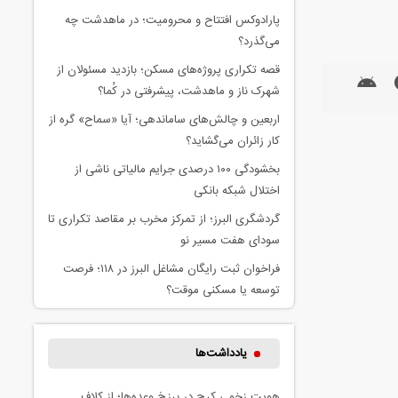
پارادوکس افتتاح و محرومیت؛ در ماهدشت چه
می‌گذرد؟
قصه تکراری پروژه‌های مسکن؛ بازدید مسئولان از
شهرک ناز و ماهدشت، پیشرفتی در کُما؟
اربعین و چالش‌های ساماندهی؛ آیا «سماح» گره از
کار زائران می‌گشاید؟
بخشودگی ۱۰۰ درصدی جرایم مالیاتی ناشی از
اختلال شبکه بانکی
گردشگری البرز؛ از تمرکز مخرب بر مقاصد تکراری تا
سودای هفت مسیر نو
فراخوان ثبت رایگان مشاغل البرز در ۱۱۸؛ فرصت
توسعه یا مسکنی موقت؟
یادداشت‌ها
هویت زخمی کرج در برزخ وعده‌ها؛ از کلاف