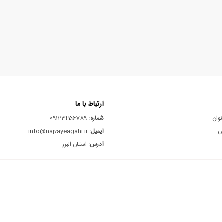
ارتباط با ما
نوان
شماره:
09123456789
ن
ایمیل:
info@najvayeagahi.ir
آدرس:
استان البرز