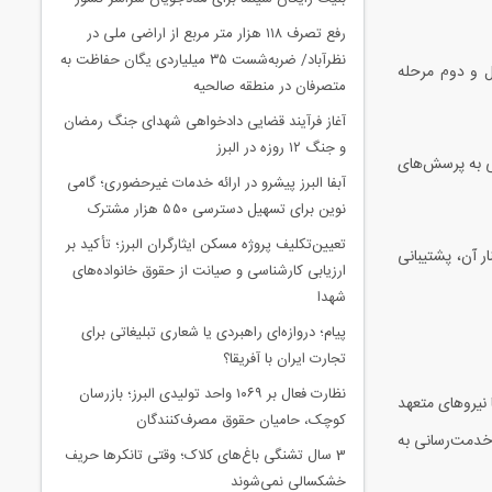
رفع تصرف ۱۱۸ هزار متر مربع از اراضی ملی در
نظرآباد/ ضربه‌شست ۳۵ میلیاردی یگان حفاظت به
 و دوم مرحله
متصرفان در منطقه صالحیه
آغاز فرآیند قضایی دادخواهی شهدای جنگ رمضان
و جنگ ۱۲ روزه در البرز
یی به پرسش‌های
آبفا البرز پیشرو در ارائه خدمات غیرحضوری؛ گامی
نوین برای تسهیل دسترسی ۵۵۰ هزار مشترک
تعیین‌تکلیف پروژه مسکن ایثارگران البرز؛ تأکید بر
 آن، پشتیبانی
ارزیابی کارشناسی و صیانت از حقوق خانواده‌های
شهدا
پیام؛ دروازه‌ای راهبردی یا شعاری تبلیغاتی برای
تجارت ایران با آفریقا؟
نظارت فعال بر ۱۰۶۹ واحد تولیدی البرز؛ بازرسان
 نیروهای متعهد
کوچک، حامیان حقوق مصرف‌کنندگان
 خدمت‌رسانی به
3 سال تشنگی باغ‌های کلاک؛ وقتی تانکرها حریف
خشکسالی نمی‌شوند