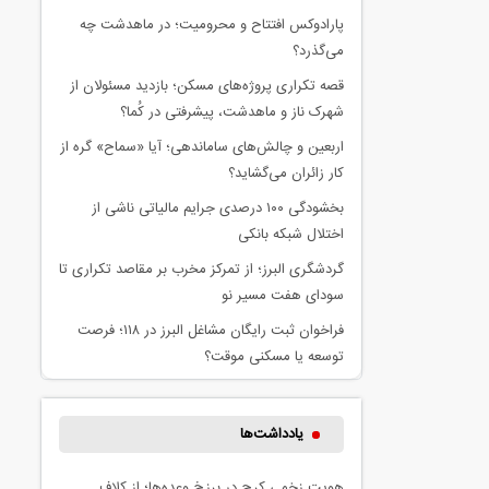
پارادوکس افتتاح و محرومیت؛ در ماهدشت چه
می‌گذرد؟
قصه تکراری پروژه‌های مسکن؛ بازدید مسئولان از
شهرک ناز و ماهدشت، پیشرفتی در کُما؟
اربعین و چالش‌های ساماندهی؛ آیا «سماح» گره از
کار زائران می‌گشاید؟
بخشودگی ۱۰۰ درصدی جرایم مالیاتی ناشی از
اختلال شبکه بانکی
گردشگری البرز؛ از تمرکز مخرب بر مقاصد تکراری تا
سودای هفت مسیر نو
فراخوان ثبت رایگان مشاغل البرز در ۱۱۸؛ فرصت
توسعه یا مسکنی موقت؟
یادداشت‌ها
هویت زخمی کرج در برزخ وعده‌ها؛ از کلاف