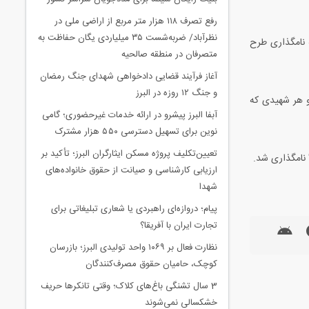
رفع تصرف ۱۱۸ هزار متر مربع از اراضی ملی در
نظرآباد/ ضربه‌شست ۳۵ میلیاردی یگان حفاظت به
 نامگذاری طرح
متصرفان در منطقه صالحیه
آغاز فرآیند قضایی دادخواهی شهدای جنگ رمضان
و جنگ ۱۲ روزه در البرز
و هر شهیدی که
آبفا البرز پیشرو در ارائه خدمات غیرحضوری؛ گامی
نوین برای تسهیل دسترسی ۵۵۰ هزار مشترک
تعیین‌تکلیف پروژه مسکن ایثارگران البرز؛ تأکید بر
 نامگذاری شد.
ارزیابی کارشناسی و صیانت از حقوق خانواده‌های
شهدا
پیام؛ دروازه‌ای راهبردی یا شعاری تبلیغاتی برای
تجارت ایران با آفریقا؟
نظارت فعال بر ۱۰۶۹ واحد تولیدی البرز؛ بازرسان
کوچک، حامیان حقوق مصرف‌کنندگان
3 سال تشنگی باغ‌های کلاک؛ وقتی تانکرها حریف
خشکسالی نمی‌شوند