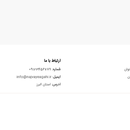
ارتباط با ما
نوان
شماره:
09123456789
ن
ایمیل:
info@najvayeagahi.ir
آدرس:
استان البرز