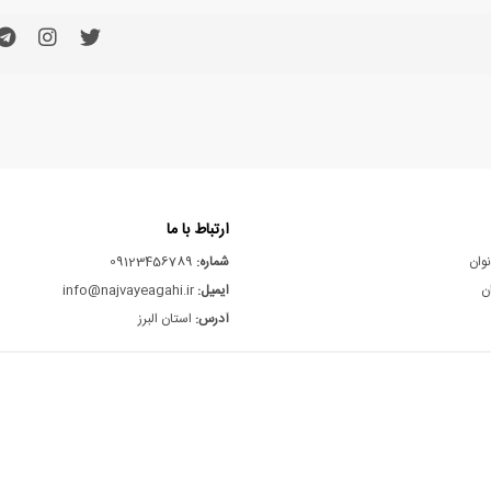
ارتباط با ما
نوان
شماره:
09123456789
ن
ایمیل:
info@najvayeagahi.ir
آدرس:
استان البرز