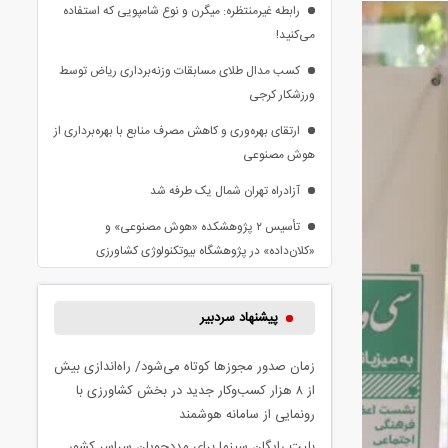
رابطه غیرمنتظره: میگرن و نوع شامپویی که استفاده
می‌کنید!
کسب مدال طلای مسابقات وزنه‌برداری ریاض توسط
ورزشکار کرجی
ارتقای بهره‌وری و کاهش مصرف منابع با بهره‌برداری از
هوش مصنوعی
آزادراه تهران شمال یک طرفه شد
تأسیس ۲ پژوهشکده «هوش مصنوعی» و
«کلان‌داده» در پژوهشگاه بیوتکنولوژی کشاورزی
پیشنهاد سردبیر
زمان صدور مجوزها کوتاه می‌شود/ راه‌اندازی بیش
از ۸ هزار کسب‌وکار جدید در بخش کشاورزی با
رونمایی از سامانه هوشمند
بلیت رایگان سینما برای مددجویان سراسر کشور