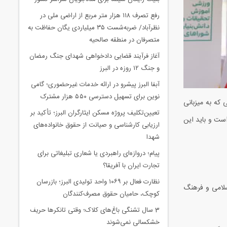
رفع تصرف ۱۱۸ هزار متر مربع از اراضی ملی در
نظرآباد/ ضربه‌شست ۳۵ میلیاردی یگان حفاظت به
متصرفان در منطقه صالحیه
آغاز فرآیند قضایی دادخواهی شهدای جنگ رمضان
و جنگ ۱۲ روزه در البرز
آبفا البرز پیشرو در ارائه خدمات غیرحضوری؛ گامی
نوین برای تسهیل دسترسی ۵۵۰ هزار مشترک
که به میزبانی
تعیین‌تکلیف پروژه مسکن ایثارگران البرز؛ تأکید بر
ت و باید این
ارزیابی کارشناسی و صیانت از حقوق خانواده‌های
شهدا
پیام؛ دروازه‌ای راهبردی یا شعاری تبلیغاتی برای
تجارت ایران با آفریقا؟
نظارت فعال بر ۱۰۶۹ واحد تولیدی البرز؛ بازرسان
اسلامی و فرهنگ
کوچک، حامیان حقوق مصرف‌کنندگان
3 سال تشنگی باغ‌های کلاک؛ وقتی تانکرها حریف
خشکسالی نمی‌شوند