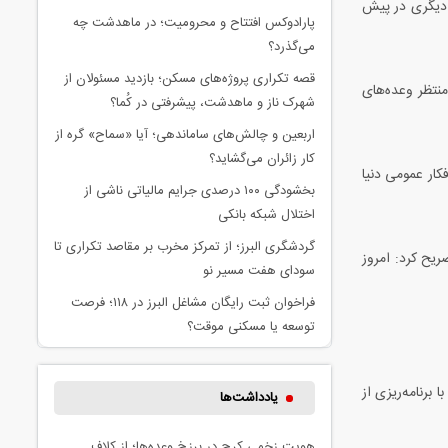
 دیگری در پیش
پارادوکس افتتاح و محرومیت؛ در ماهدشت چه
می‌گذرد؟
قصه تکراری پروژه‌های مسکن؛ بازدید مسئولان از
منتظر وعده‌های
شهرک ناز و ماهدشت، پیشرفتی در کُما؟
اربعین و چالش‌های ساماندهی؛ آیا «سماح» گره از
کار زائران می‌گشاید؟
کار عمومی دنیا
بخشودگی ۱۰۰ درصدی جرایم مالیاتی ناشی از
اختلال شبکه بانکی
گردشگری البرز؛ از تمرکز مخرب بر مقاصد تکراری تا
ریح کرد: امروز
سودای هفت مسیر نو
فراخوان ثبت رایگان مشاغل البرز در ۱۱۸؛ فرصت
توسعه یا مسکنی موقت؟
برنامه‌ریزی از
یادداشت‌ها
هویت زخمی کرج در برزخ وعده‌ها؛ از کلاف