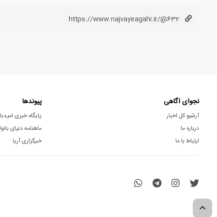
https://www.najvayeagahi.ir/@632
نجوای آگاهی
پیوندها
آرشیو کل اخبار
پایگاه خبری امیدبا
درباره ما
ماهنامه دنیای بانوا
ارتباط با ما
خبرگزاری آریا