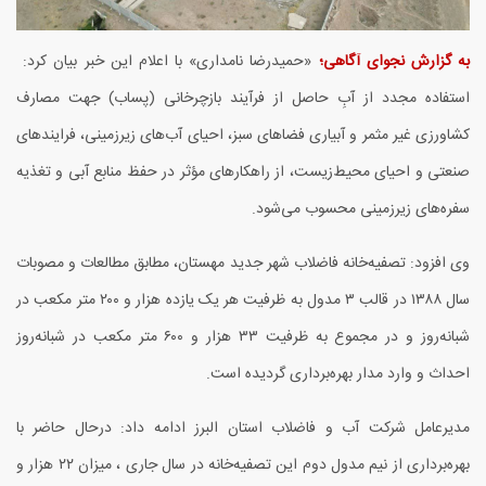
به گزارش نجوای آگاهی؛
«حم
یدرضا نامداری» با اعلام این خبر بیان کرد:
استفاده مجدد از آبِ حاصل از فرآیند بازچرخانی (پساب) جهت مصارف
کشاورزی غیر مثمر و آبیاری فضاهای سبز، احیای آب‌های زیرزمینی، فرایندهای
صنعتی و احیای محیط‌زیست، از راهکارهای مؤثر در حفظ منابع آبی و تغذیه
سفره‌های زیرزمینی محسوب می‌شود.
و
ی افزود: تصفیه‌خانه فاضلاب شهر جدید مهستان، مطابق مطالعات و مصوبات
سال
۱۳۸۸
در قالب
۳
مدول به ظرفیت هر یک یازده هزار و
۲۰۰
متر مکعب در
شبانه‌روز و در مجموع به ظرفیت
۳۳
هزار و
۶۰۰
متر مکعب در شبانه‌روز
احداث و وارد مدار بهره‌برداری گردیده است.
مد
یرعامل شرکت آب و فاضلاب استان البرز ادامه داد: درحال حاضر با
بهره‌برداری از نیم مدول دوم این تصفیه‌خانه در سال جاری ، میزان
۲۲
هزار و