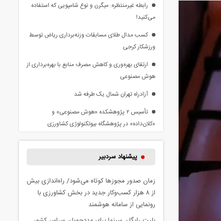
رابطه غیرمنتظره: میگرن و نوع شامپویی که استفاده
می‌کنید!
کسب مدال طلای مسابقات وزنه‌برداری ریاض توسط
ورزشکار کرجی
ارتقای بهره‌وری و کاهش مصرف منابع با بهره‌برداری از
هوش مصنوعی
آزادراه تهران شمال یک طرفه شد
تأسیس ۲ پژوهشکده «هوش مصنوعی» و
«کلان‌داده» در پژوهشگاه بیوتکنولوژی کشاورزی
پیشنهاد سردبیر
زمان صدور مجوزها کوتاه می‌شود/ راه‌اندازی بیش
از ۸ هزار کسب‌وکار جدید در بخش کشاورزی با
رونمایی از سامانه هوشمند
بلیت رایگان سینما برای مددجویان سراسر کشور