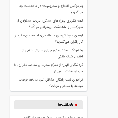
پارادوکس افتتاح و محرومیت؛ در ماهدشت چه
می‌گذرد؟
قصه تکراری پروژه‌های مسکن؛ بازدید مسئولان از
شهرک ناز و ماهدشت، پیشرفتی در کُما؟
اربعین و چالش‌های ساماندهی؛ آیا «سماح» گره از
کار زائران می‌گشاید؟
بخشودگی ۱۰۰ درصدی جرایم مالیاتی ناشی از
اختلال شبکه بانکی
گردشگری البرز؛ از تمرکز مخرب بر مقاصد تکراری تا
سودای هفت مسیر نو
فراخوان ثبت رایگان مشاغل البرز در ۱۱۸؛ فرصت
توسعه یا مسکنی موقت؟
یادداشت‌ها
هویت زخمی کرج در برزخ وعده‌ها؛ از کلاف