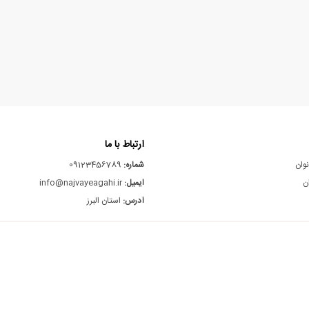
ارتباط با ما
نوان
شماره:
09123456789
ن
ایمیل:
info@najvayeagahi.ir
آدرس:
استان البرز