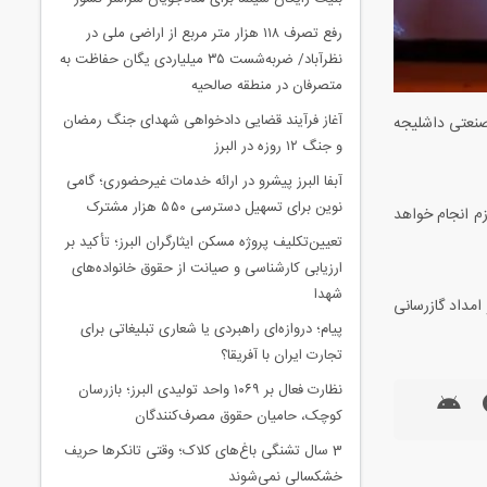
رفع تصرف ۱۱۸ هزار متر مربع از اراضی ملی در
نظرآباد/ ضربه‌شست ۳۵ میلیاردی یگان حفاظت به
متصرفان در منطقه صالحیه
آغاز فرآیند قضایی دادخواهی شهدای جنگ رمضان
صنعتی داشلیجه
و جنگ ۱۲ روزه در البرز
آبفا البرز پیشرو در ارائه خدمات غیرحضوری؛ گامی
نوین برای تسهیل دسترسی ۵۵۰ هزار مشترک
م انجام خواهد
تعیین‌تکلیف پروژه مسکن ایثارگران البرز؛ تأکید بر
ارزیابی کارشناسی و صیانت از حقوق خانواده‌های
شهدا
مان وصل گاز، حضور ساکنان در محل سکونت الزامی است. در صورت نیاز، مشترکان می توانند با شماره تلفن 194 مرکز امداد گازرسانی
پیام؛ دروازه‌ای راهبردی یا شعاری تبلیغاتی برای
تجارت ایران با آفریقا؟
نظارت فعال بر ۱۰۶۹ واحد تولیدی البرز؛ بازرسان
کوچک، حامیان حقوق مصرف‌کنندگان
3 سال تشنگی باغ‌های کلاک؛ وقتی تانکرها حریف
خشکسالی نمی‌شوند