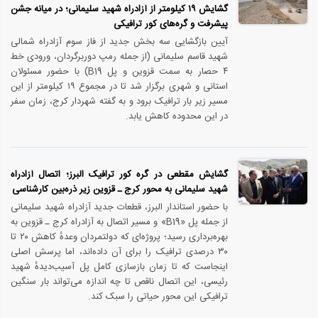
گشایش ۱۹ کیلومتر از آزادراه شهید سلیمانی؛ در میانه‌ جشن
پیشرفت و گره‌های کور ترافیکی
آیین بازگشایی سه بخش جدید از فاز سوم آزادراه شمالی
شهید قاسم سلیمانی (از جمله رمپ دوربرگردان، ورودی خط
۴ حصار به سمت قزوین و پل B19) با حضور مسئولان
استانی و شهری برگزار شد تا در مجموع ۱۹ کیلومتر از این
مسیر زیر بار ترافیک برود و به گفته‌ شهردار کرج، زمان سفر
در این محدوده کاهش یابد.
گشایش مقطعی در گره کور ترافیک البرز؛ اتصال آزادراه
شهید سلیمانی به محور کرج ـ قزوین زیر ذره‌بین کارشناسی
با حضور استاندار البرز، قطعات جدید آزادراه شهید سلیمانی
از جمله پل «B19» و مسیر اتصال به آزادراه کرج ـ قزوین به
بهره‌برداری رسید؛ پروژه‌ای که دولتمردان وعدهٔ کاهش ۲۰ تا
۳۰ درصدی ترافیک را برای آن داده‌اند، اما پرسش اصلی
اینجاست که تا زمان بازسازی کامل پل آسیب‌دیدهٔ شهید
رئیسی، این اتصال ناقص تا چه اندازه می‌تواند بار سنگین
ترافیکی این محور حیاتی را سبک کند.