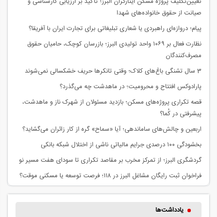
تعیین‌تکلیف پروژه مسکن ایثارگران البرز؛ تأکید بر ارزیابی کارشناسی و
صیانت از حقوق خانواده‌های شهدا
پیام؛ دروازه‌ای راهبردی یا شعاری تبلیغاتی برای تجارت ایران با آفریقا؟
نظارت فعال بر ۱۰۶۹ واحد تولیدی البرز؛ بازرسان کوچک، حامیان حقوق
مصرف‌کنندگان
3 سال تشنگی باغ‌های کلاک؛ وقتی تانکرها حریف خشکسالی نمی‌شوند
پارادوکس افتتاح و محرومیت؛ در ماهدشت چه می‌گذرد؟
قصه تکراری پروژه‌های مسکن؛ بازدید مسئولان از شهرک ناز و ماهدشت،
پیشرفتی در کُما؟
اربعین و چالش‌های ساماندهی؛ آیا «سماح» گره از کار زائران می‌گشاید؟
بخشودگی ۱۰۰ درصدی جرایم مالیاتی ناشی از اختلال شبکه بانکی
گردشگری البرز؛ از تمرکز مخرب بر مقاصد تکراری تا سودای هفت مسیر نو
فراخوان ثبت رایگان مشاغل البرز در ۱۱۸؛ فرصت توسعه یا مسکنی موقت؟
یادداشت‌ها