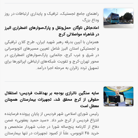
راهنمای جامع لجستیک، ترافیک و پایداری ارتباطات در روز
وداع بزرگ
آماده‌باش ناوگان حمل‌ونقل و پارک‌سوارهای اضطراری البرز
در شاهراه مواصلاتی کرج
همزمان با آیین بدرقه رهبر شهید ایران، طرح کلان ترافیکی
و لجستیکی استان البرز شامل تعیین مسیرهای اتوبوسرانی
در شرق و غرب کرج، جانمایی پارک‌سوارهای اضطراری در
محور تهران-کرج و تقویت شبکه‌های ارتباطی اپراتورها برای
تسهیل تردد زائران به مرحله اجرا درآمد.
سایه سنگین ناترازی بودجه بر بهداشت فردیس؛ استقلال
حقوقی از کرج محقق شد، تجهیزات بیمارستان همچنان
معطل است
رئیس شورای اسلامی شهر فردیس از پایان پرونده فرساینده
انتزاع فردیس از کرج خبر داد. «سید حمید یعقوبی» ضمن
دفاع از کارنامه پنج‌ساله شورا در جذب شهردار متخصص و
خرید ۴۵ اتوبوس، علناً از کمبود تجهیزات در تنها بیمارستان