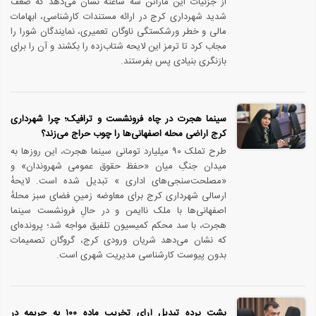
از جزئیات این ماراتن سه ساعته نشان می‌دهد که ضعف
شدید شهرداری کرج در ارائه مستندات کارشناسی، ابهامات
مالی و خطر ورشکستگی ناوگان تعمیری، نمایندگان شورا را
مجاب کرد تا ترمز این لایحه شتاب‌زده را بکشند و آن را برای
بازنگری بنیادی پس بفرستند.
سینما هجرت در چاه فرونشست و ترافیک؛ چرا شهرداری
کرج اراضی محله اصفهانی‌ها را چوب حراج می‌زند؟
طرح تملک ۹۰ میلیارد تومانی سینما هجرت، این روزها به
میدان جنگِ میان «حفظ حقوق عمومی شهروندان» و
«مصلحت‌سنجی‌های اداری » تبدیل شده است. لایحهٔ
ارسالی شهرداری کرج برای معاوضه زمینِ فضای سبز محلهٔ
اصفهانی‌ها با ملک ناایمن و در حالِ فرونشست سینما
هجرت، با سد محکم کمیسیون تلفیق مواجه شد؛ پرونده‌ای
که نشان می‌دهد شریان ورودی کرج، گروگان تصمیمات
بدون پیوست کارشناسی مدیریت شهری است.
پشت پرده تبدیل آرای تخریب ماده ۱۰۰ به جریمه در